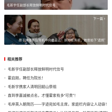
毛新宇任副部长释放鲜明时代信号
下一篇
原子弹爆炸后驾机冲向蘑菇云！执行任务前，她曾拍下“遗照”
相关推荐
毛新宇任副部长释放鲜明时代信号
霍启刚，聘任为院长！
毛新宇携家人清明回韶山祭祖
直到李嘉诚被点名，才懂霍家有多“可贵”！
毛岸英入朝简历——字迹宛如毛主席，家庭栏内容让人动容！