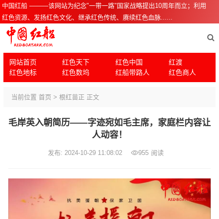
中国红船 ———该网站为纪念"一带一路"国家战略提出10周年而立；利用
红色资源、发扬红色文化、继承红色传统、赓续红色血脉......
网站首页
红色天下
红色中国
红渡
红色地标
红色数坞
红船带路人
红色商人
当前位置
首页
>
根红苗正
正文
毛岸英入朝简历——字迹宛如毛主席，家庭栏内容让
人动容！
发布: 2024-10-29 11:08:02
955
阅读