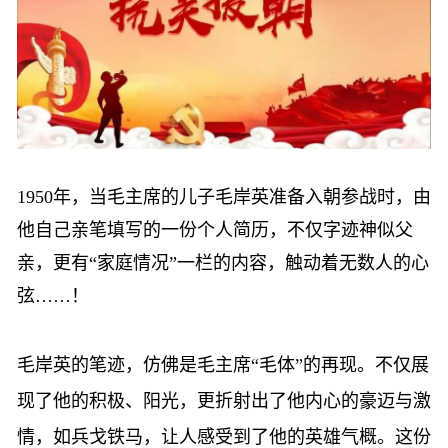
1950年，当
毛主席的儿子
毛岸英准备入朝参战时，
由
他自己亲笔
填写的一份个人简历，不仅字迹神似父
亲，更
有
“家庭情况”一栏
的内容
，触动
着
无数人的心
弦
……！
毛岸英的笔迹，仿佛是毛主席
“毛体”的再现。不仅展
现了他
的
积极
、
阳光，
更
折射
出
了他
内心的
豪迈
与激
情，如兵戈铁马，让人感受到
了他
的英雄气概。这份