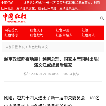
中国红船 ———该网站为纪念"一带一路"国家战略提出10周年而立；利用
红色资源、发扬红色文化、继承红色传统、赓续红色血脉......
网站首页
红色天下
红色中国
红渡
红色地标
红色数坞
红船带路人
红色商人
当前位置
首页
>
红色数坞
正文
越南政坛昨夜地震！越南总理、国家主席同时出局！
潘文江或成最后赢家
发布: 2026-01-24 18:48:00
704
阅读
刚刚，越共十四大选出了新一届中央委员会，
180名