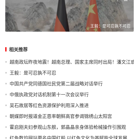
王毅：是可忍孰不可忍
相关推荐
越南政坛昨夜地震！越南总理、国家主席同时出局！潘文江或
王毅：是可忍孰不可忍
中国共产党同德国社民党第二届战略对话举行
中俄执政党对话机制第十一次会议举行
吴石故居等红色资源保护利用深入推进
朝媒即时报道金正恩率朝鲜高官参谒锦绣山太阳宫
霍启刚夫妇参观山东舰，郭晶晶亲身体验枪械操作引围观
红色数坞网站更名中国红船 以红色文化为基赋能全球发展