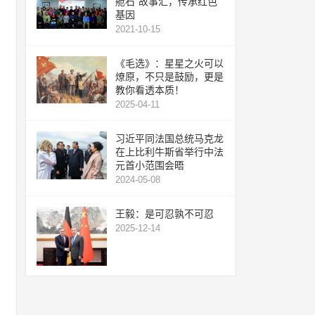
舱石”故事汇，传承红色
基因
2021-10-15
《毛选》：星星之火可以
燎原，不只是鼓励，更是
教你看透本质！
2025-04-11
习近平同法国总统马克龙
在上比利牛斯省举行中法
元首小范围会晤
2024-05-08
王毅：是可忍孰不可忍
2025-12-14