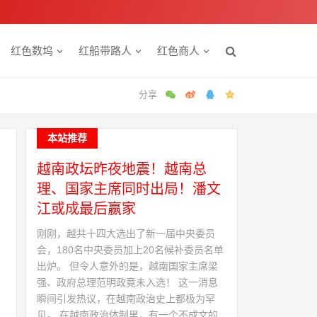
红色数坞
红船带路人
红色商人
本站推荐
越南政坛昨夜地震！越南总
理、国家主席同时出局！潘文
江或成最后赢家
刚刚，越共十四大选出了新一届中央委员
会，180名中央委员加上20名候补委员名单
出炉。 但令人意外的是，越南国家主席梁
强、政府总理范明政竟未入选！ 这一消息
瞬间引发热议，在越南政治史上都极为罕
见。 在越南政治体制里，有一个不成文的