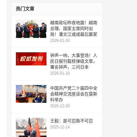
热门文章
越南政坛昨夜地震！越南
总理、国家主席同时出
局！潘文江或成最后赢家
2026-01-24
钟声一响，大事登场！人
民日报刊载核弹级文章，
署名钟声，三问日本
2026-01-16
中国共产党二十届四中全
会精神交流座谈会在莫斯
科举办
2025-12-20
王毅：是可忍孰不可忍
2025-12-14