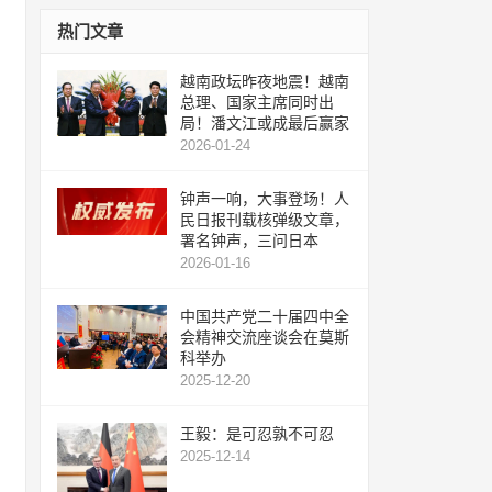
热门文章
越南政坛昨夜地震！越南
总理、国家主席同时出
局！潘文江或成最后赢家
2026-01-24
钟声一响，大事登场！人
民日报刊载核弹级文章，
署名钟声，三问日本
2026-01-16
中国共产党二十届四中全
会精神交流座谈会在莫斯
科举办
2025-12-20
王毅：是可忍孰不可忍
2025-12-14