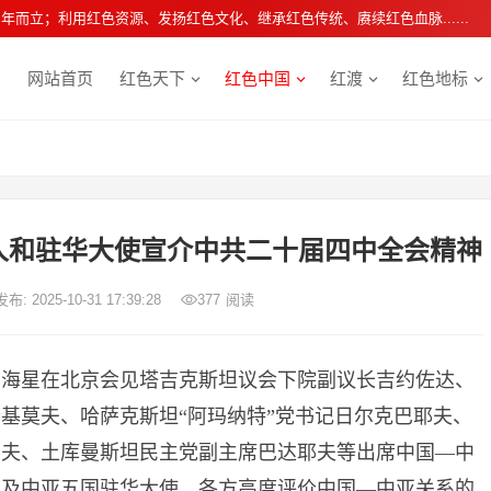
年而立；利用红色资源、发扬红色文化、继承红色传统、赓续红色血脉......
网站首页
红色天下
红色中国
红渡
红色地标
人和驻华大使宣介中共二十届四中全会精神
发布: 2025-10-31 17:39:28
377
阅读
长刘海星在北京会见塔吉克斯坦议会下院副议长吉约佐达、
基莫夫、哈萨克斯坦“阿玛纳特”党书记日尔克巴耶夫、
耶夫、土库曼斯坦民主党副主席巴达耶夫等出席中国—中
以及中亚五国驻华大使。各方高度评价中国—中亚关系的