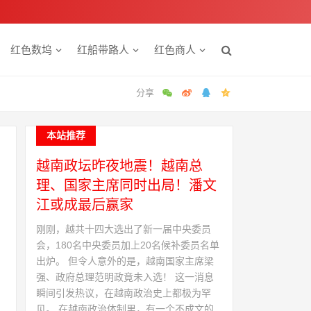
红色数坞
红船带路人
红色商人
本站推荐
越南政坛昨夜地震！越南总
理、国家主席同时出局！潘文
江或成最后赢家
刚刚，越共十四大选出了新一届中央委员
会，180名中央委员加上20名候补委员名单
出炉。 但令人意外的是，越南国家主席梁
强、政府总理范明政竟未入选！ 这一消息
瞬间引发热议，在越南政治史上都极为罕
见。 在越南政治体制里，有一个不成文的