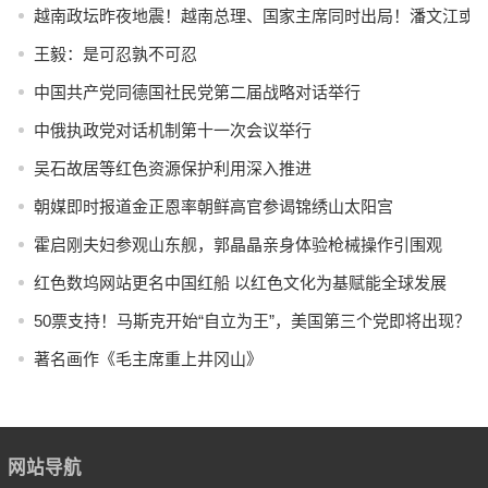
越南政坛昨夜地震！越南总理、国家主席同时出局！潘文江或
王毅：是可忍孰不可忍
中国共产党同德国社民党第二届战略对话举行
中俄执政党对话机制第十一次会议举行
吴石故居等红色资源保护利用深入推进
朝媒即时报道金正恩率朝鲜高官参谒锦绣山太阳宫
霍启刚夫妇参观山东舰，郭晶晶亲身体验枪械操作引围观
红色数坞网站更名中国红船 以红色文化为基赋能全球发展
50票支持！马斯克开始“自立为王”，美国第三个党即将出现？
著名画作《毛主席重上井冈山》
网站导航