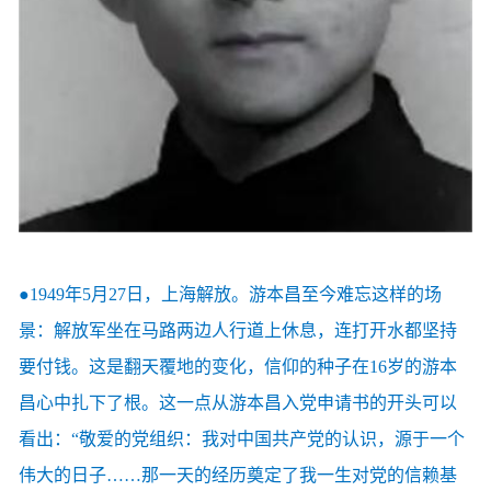
●1949年5月27日，上海解放。游本昌至今难忘这样的场
景：解放军坐在马路两边人行道上休息，连打开水都坚持
要付钱。这是翻天覆地的变化，信仰的种子在16岁的游本
昌心中扎下了根。这一点从游本昌入党申请书的开头可以
看出：“敬爱的党组织：我对中国共产党的认识，源于一个
伟大的日子……那一天的经历奠定了我一生对党的信赖基