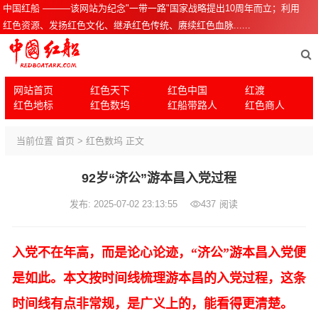
中国红船 ———该网站为纪念"一带一路"国家战略提出10周年而立；利用
红色资源、发扬红色文化、继承红色传统、赓续红色血脉......
网站首页
红色天下
红色中国
红渡
红色地标
红色数坞
红船带路人
红色商人
当前位置
首页
>
红色数坞
正文
92岁“济公”游本昌入党过程
发布: 2025-07-02 23:13:55
437
阅读
入党不在年高，而是论心论迹，
“济公”游本昌入党便
是如此。本文按时间线梳理游本昌的入党过程，这条
时间线有点非常规，是广义上的，能看得更清楚。